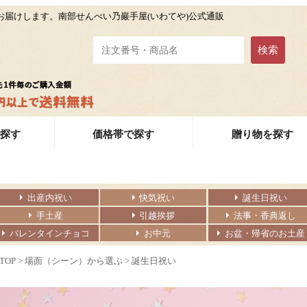
届けします。南部せんべい乃巖手屋(いわてや)公式通販
で探す
価格帯で探す
贈り物を探す
出産内祝い
快気祝い
誕生日祝い
手土産
引越挨拶
法事・香典返し
バレンタインチョコ
お中元
お盆・帰省のお土産
TOP
>
場面（シーン）から選ぶ
>
誕生日祝い