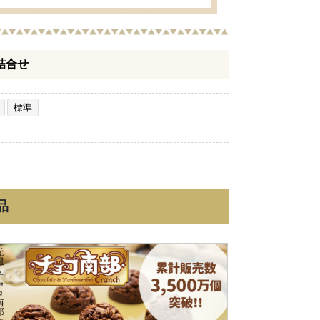
詰合せ
標準
品