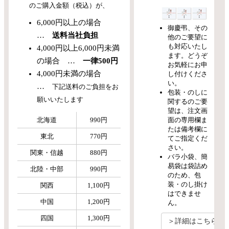
のご購入金額（税込）が、
6,000円以上の場合
御慶弔、その
…
送料当社負担
他のご要望に
も対応いたし
4,000円以上6,000円未満
ます。どうぞ
の場合 …
一律500円
お気軽にお申
4,000円未満の場合
し付けくださ
い。
…
下記送料のご負担をお
包装・のしに
願いいたします
関するのご要
望は、注文画
面の専用欄ま
北海道
990円
たは備考欄に
東北
770円
てご指定くだ
さい。
関東・信越
880円
バラ小袋、簡
易袋は袋詰め
北陸・中部
990円
のため、包
装・のし掛け
関西
1,100円
はできませ
中国
1,200円
ん。
四国
1,300円
＞詳細はこちら