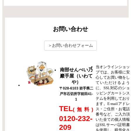
お問い合わせ
＞お問い合わせフォーム
当オンラインショッ
南部せんべい乃
プでは、お客様に安
巖手屋（いわて
心してお買い物をし
や）
ていただけるよう
に、SSL対応のショ
〒028-6103 岩手県二
ッピングカートシス
戸市石切所字前田41-
テムを利用しており
1
ます。E-mailアドレ
TEL
ス・ご住所・お電話
(無料)
番号など、ご入力頂
0120-232-
いた全ての個人情報
はSSLサーバ証明書
209
を使用し、暗号化さ