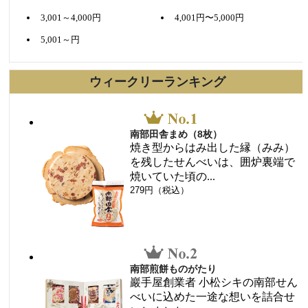
3,001～4,000円
4,001円〜5,000円
5,001～円
ウィークリーランキング
南部田舎まめ（8枚）
焼き型からはみ出した縁（みみ）
を残したせんべいは、囲炉裏端で
焼いていた頃の...
279円（税込）
南部煎餅ものがたり
巖手屋創業者 小松シキの南部せん
べいに込めた一途な想いを詰合せ