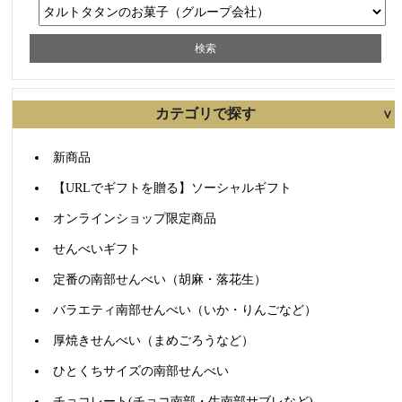
商品検索
カテゴリで探す
すべて含む
いずれかを含む
カテゴリで絞り込む
新商品
【URLでギフトを贈る】ソーシャルギフト
オンラインショップ限定商品
せんべいギフト
定番の南部せんべい（胡麻・落花生）
バラエティ南部せんべい（いか・りんごなど）
厚焼きせんべい（まめごろうなど）
ひとくちサイズの南部せんべい
チョコレート(チョコ南部・生南部サブレなど)