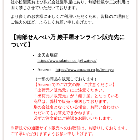
社小松製菓および株式会社巖手屋にあり、無断転載や二次利用は
固く禁じさせていただいております。
より多くのお客様に正しくご利用いただくため、皆様のご理解と
ご協力のほど、よろしくお願い申しあげます。
【南部せんべい乃 巖手屋オンライン販売先に
ついて】
楽天市場店
https://www.rakuten.co.jp/iwateya/
Amazon
https://www.amazon.co.jp/iwateya
（一部の商品を販売しております）
【Amazonでのご注文の際、ご注意ください】
「出荷元／販売元」にご注意ください。
「出荷元／販売元」が「巖手屋」となっている
商品は、弊社で販売・発送しております。
別の会社名となっている場合、お問い合わせい
ただいてもお答えできかねます。
必ずご注文前にご確認をお願いいたします。
※新規での通販サイト販売へのお取引は、お断りしております。
ご了承いただけますようお願い申し上げます。