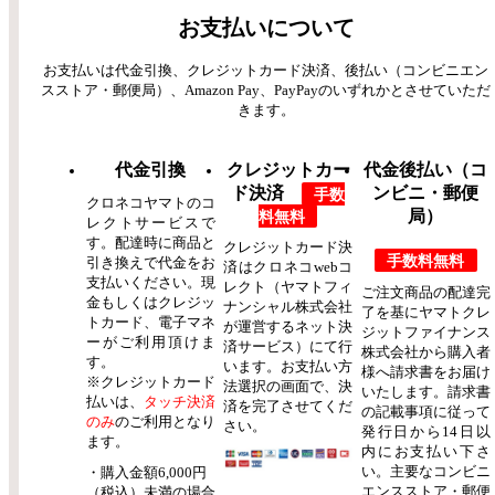
お支払いについて
お支払いは代金引換、クレジットカード決済、後払い（コンビニエン
スストア・郵便局）、Amazon Pay、PayPayのいずれかとさせていただ
きます。
代金引換
クレジットカー
代金後払い（コ
ド決済
ンビニ・郵便
手数
クロネコヤマトのコ
料無料
局）
レクトサービスで
す。配達時に商品と
クレジットカード決
手数料無料
引き換えで代金をお
済はクロネコwebコ
支払いください。現
レクト（ヤマトフィ
ご注文商品の配達完
金もしくはクレジッ
ナンシャル株式会社
了を基にヤマトクレ
トカード、電子マネ
が運営するネット決
ジットファイナンス
ーがご利用頂けま
済サービス）にて行
株式会社から購入者
す。
います。お支払い方
様へ請求書をお届け
※クレジットカード
法選択の画面で、決
いたします。請求書
払いは、
タッチ決済
済を完了させてくだ
の記載事項に従って
のみ
のご利用となり
さい。
発行日から14日以
ます。
内にお支払い下さ
い。主要なコンビニ
・購入金額6,000円
エンスストア・郵便
（税込）未満の場合