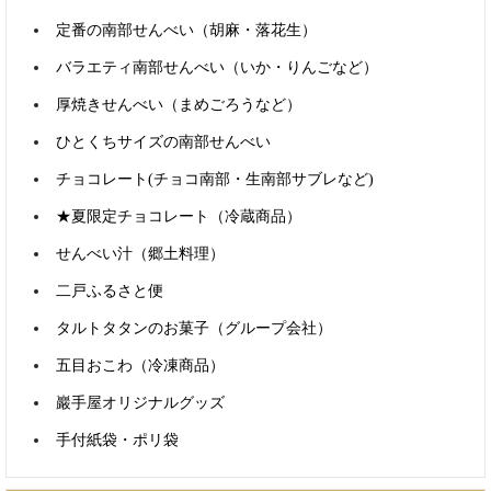
定番の南部せんべい（胡麻・落花生）
バラエティ南部せんべい（いか・りんごなど）
厚焼きせんべい（まめごろうなど）
ひとくちサイズの南部せんべい
チョコレート(チョコ南部・生南部サブレなど)
★夏限定チョコレート（冷蔵商品）
せんべい汁（郷土料理）
商品検索
二戸ふるさと便
タルトタタンのお菓子（グループ会社）
五目おこわ（冷凍商品）
すべて含む
いずれかを含む
巖手屋オリジナルグッズ
手付紙袋・ポリ袋
カテゴリで絞り込む