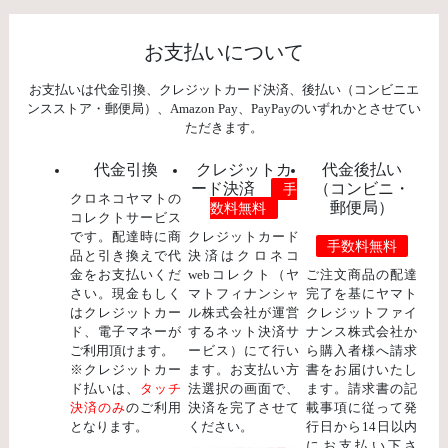
お支払いについて
お支払いは代金引換、クレジットカード決済、後払い（コンビニエ
ンスストア・郵便局）、Amazon Pay、PayPayのいずれかとさせてい
ただきます。
代金引換
クレジットカ
代金後払い
ード決済
（コンビニ・
手
クロネコヤマトの
郵便局）
数料無料
コレクトサービス
です。配達時に商
クレジットカード
手数料無料
品と引き換えで代
決済はクロネコ
金をお支払いくだ
webコレクト（ヤ
ご注文商品の配達
さい。現金もしく
マトフィナンシャ
完了を基にヤマト
はクレジットカー
ル株式会社が運営
クレジットファイ
ド、電子マネーが
するネット決済サ
ナンス株式会社か
ご利用頂けます。
ービス）にて行い
ら購入者様へ請求
※クレジットカー
ます。お支払い方
書をお届けいたし
ド払いは、
タッチ
法選択の画面で、
ます。請求書の記
決済のみ
のご利用
決済を完了させて
載事項に従って発
となります。
ください。
行日から14日以内
にお支払い下さ