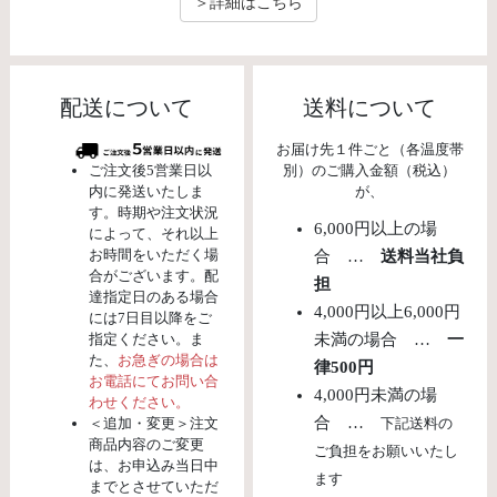
＞詳細はこちら
配送について
送料について
お届け先１件ごと（各温度帯
ご注文後5営業日以
別）のご購入金額（税込）
内に発送いたしま
が、
す。時期や注文状況
6,000円以上の場
によって、それ以上
お時間をいただく場
合 …
送料当社負
合がございます。配
担
達指定日のある場合
4,000円以上6,000円
には7日目以降をご
指定ください。ま
未満の場合 …
一
た、
お急ぎの場合は
律500円
お電話にてお問い合
4,000円未満の場
わせください。
合 …
＜追加・変更＞注文
下記送料の
商品内容のご変更
ご負担をお願いいたし
は、お申込み当日中
ます
までとさせていただ