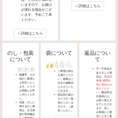
いますので、お届け
＞詳細はこちら
が遅れる場合がござ
います。予めご了承
ください。
＞詳細はこちら
のし・包装
袋について
返品につい
について
て
万一不良品が
ご希望の袋を
ありました場
御慶弔、その
お選びくださ
合は、
商品到
他のご要望に
い。枚数はご
着後1週間以
も対応いたし
注文の個数内
内に現品をお
ます。どうぞ
とさせていた
送りくださ
お気軽にお申
だきます。
い。
郵送料当
し付けくださ
商品別の袋の
社負担の上、
い。
サイズの一覧
お取り替えさ
包装・のしに
表がございま
せていただき
関するのご要
すので、ご参
ます。但し、
望は、注文画
照ください。
お客様のご都
面の専用欄ま
合によるご返