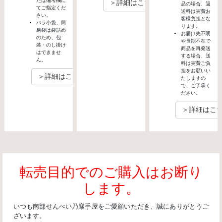
たは備考欄に
＞詳細はこちら
品の場合、返
てご指定くだ
送料は実費お
さい。
客様負担とな
バラ小袋、簡
ります。
易袋は袋詰め
お届け先不明
のため、包
や長期不在で
装・のし掛け
商品を再発送
はできませ
する場合、送
ん。
料は実費ご負
担をお願いい
＞詳細はこちら
たしますの
で、ご了承く
ださい。
＞詳細はこ
転売目的でのご購入はお断り
します。
いつも南部せんべい乃巖手屋をご愛顧いただき、誠にありがとうご
ざいます。