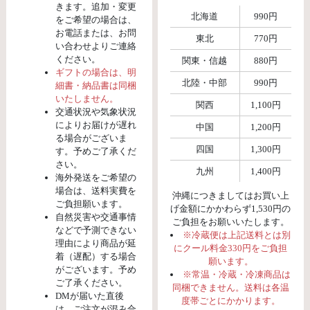
きます。追加・変更
北海道
990円
をご希望の場合は、
お電話または、お問
東北
770円
い合わせよりご連絡
ください。
関東・信越
880円
ギフトの場合は、明
北陸・中部
990円
細書・納品書は同梱
いたしません。
関西
1,100円
交通状況や気象状況
によりお届けが遅れ
中国
1,200円
る場合がございま
四国
1,300円
す。予めご了承くだ
さい。
九州
1,400円
海外発送をご希望の
場合は、送料実費を
沖縄につきましてはお買い上
ご負担願います。
げ金額にかかわらず1,530円の
自然災害や交通事情
ご負担をお願いいたします。
などで予測できない
※冷蔵便は上記送料とは別
理由により商品が延
にクール料金330円をご負担
着（遅配）する場合
願います。
がございます。予め
※常温・冷蔵・冷凍商品は
ご了承ください。
同梱できません。送料は各温
DMが届いた直後
度帯ごとにかかります。
は、ご注文が混み合