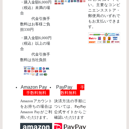
・購入金額6,000円
い。主要なコンビ
（税込）未満の場
ニエンスストア・
合
郵便局のいずれで
代金引換手
もお支払いできま
数料はお客様ご負
す。
担330円
・購入金額6,000円
（税込）以上の場
合
代金引換手
数料は当社負担
Amazon Pay
PayPay
手
手数料無料
数料無料
Amazonアカウント
決済方法の手順に
をお持ちの場合は
ついては、
PayPay
Amazon Payがご利
公式サイト
からご
用いただけます。
確認いただけます