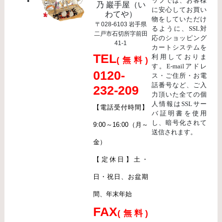
ップでは、お客様
乃 巖手屋（い
に安心してお買い
わてや）
物をしていただけ
〒028-6103 岩手県
るように、SSL対
二戸市石切所字前田
応のショッピング
41-1
カートシステムを
TEL
利用しておりま
(無料)
す。E-mailアドレ
0120-
ス・ご住所・お電
話番号など、ご入
232-209
力頂いた全ての個
人情報はSSLサー
【電話受付時間】
バ証明書を使用
し、暗号化されて
9:00～16:00（月～
送信されます。
金）
【定休日】土・
日・祝日、お盆期
間、年末年始
FAX
(無料)