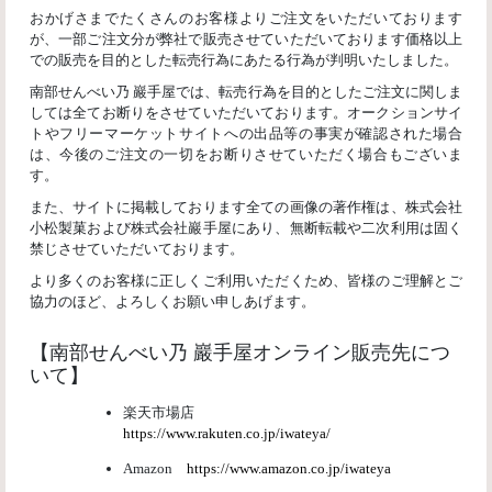
おかげさまでたくさんのお客様よりご注文をいただいております
が、一部ご注文分が弊社で販売させていただいております価格以上
での販売を目的とした転売行為にあたる行為が判明いたしました。
南部せんべい乃 巖手屋では、転売行為を目的としたご注文に関しま
しては全てお断りをさせていただいております。オークションサイ
トやフリーマーケットサイトへの出品等の事実が確認された場合
は、今後のご注文の一切をお断りさせていただく場合もございま
す。
また、サイトに掲載しております全ての画像の著作権は、株式会社
小松製菓および株式会社巖手屋にあり、無断転載や二次利用は固く
禁じさせていただいております。
より多くのお客様に正しくご利用いただくため、皆様のご理解とご
協力のほど、よろしくお願い申しあげます。
【南部せんべい乃 巖手屋オンライン販売先につ
いて】
楽天市場店
https://www.rakuten.co.jp/iwateya/
Amazon
https://www.amazon.co.jp/iwateya