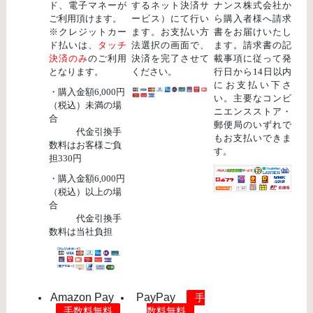
ド、電子マネーが
するネット決済サ
ナンス株式会社か
ご利用頂けます。
ービス）にて行い
ら購入者様へ請求
※クレジットカー
ます。お支払い方
書をお届けいたし
ド払いは、
タッチ
法選択の画面で、
ます。請求書の記
決済のみ
のご利用
決済を完了させて
載事項に従って発
となります。
ください。
行日から14日以内
にお支払い下さ
・購入金額6,000円
い。主要なコンビ
（税込）未満の場
ニエンスストア・
合
郵便局のいずれで
代金引換手
もお支払いできま
数料はお客様ご負
す。
担330円
・購入金額6,000円
（税込）以上の場
合
代金引換手
数料は当社負担
Amazon Pay
PayPay
手
手数料無料
数料無料