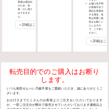
易袋は袋詰め
お届け先不明
のため、包
や長期不在で
装・のし掛け
商品を再発送
はできませ
する場合、送
ん。
料は実費ご負
担をお願いい
＞詳細はこちら
たしますの
で、ご了承く
ださい。
＞詳細はこ
転売目的でのご購入はお断り
します。
いつも南部せんべい乃巖手屋をご愛顧いただき、誠にありがとうご
ざいます。
おかげさまでたくさんのお客様よりご注文をいただいております
が、一部ご注文分が弊社で販売させていただいております価格以上