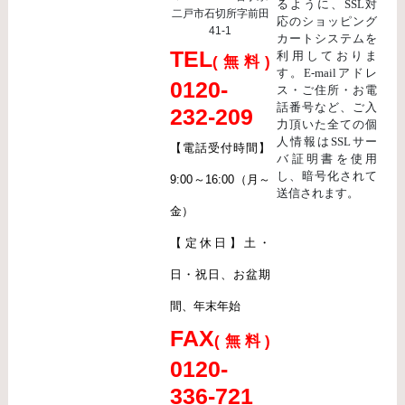
るように、SSL対
二戸市石切所字前田
応のショッピング
41-1
カートシステムを
TEL
利用しておりま
(無料)
す。E-mailアドレ
0120-
ス・ご住所・お電
話番号など、ご入
232-209
力頂いた全ての個
人情報はSSLサー
【電話受付時間】
バ証明書を使用
し、暗号化されて
9:00～16:00（月～
送信されます。
金）
【定休日】土・
日・祝日、お盆期
間、年末年始
FAX
(無料)
0120-
336-721