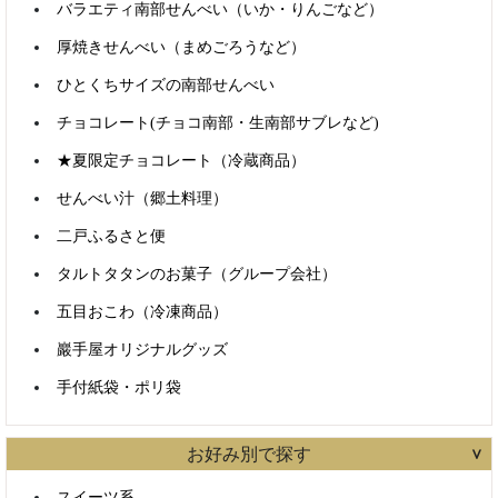
バラエティ南部せんべい（いか・りんごなど）
厚焼きせんべい（まめごろうなど）
ひとくちサイズの南部せんべい
チョコレート(チョコ南部・生南部サブレなど)
★夏限定チョコレート（冷蔵商品）
せんべい汁（郷土料理）
商品検索
二戸ふるさと便
タルトタタンのお菓子（グループ会社）
五目おこわ（冷凍商品）
すべて含む
いずれかを含む
巖手屋オリジナルグッズ
カテゴリで絞り込む
手付紙袋・ポリ袋
お好み別で探す
スイーツ系