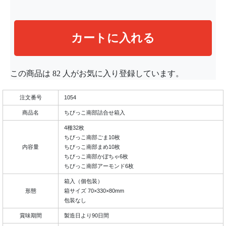
この商品は
82
人がお気に入り登録しています。
注文番号
1054
商品名
ちびっこ南部詰合せ箱入
4種32枚
ちびっこ南部ごま10枚
内容量
ちびっこ南部まめ10枚
ちびっこ南部かぼちゃ6枚
ちびっこ南部アーモンド6枚
箱入（個包装）
形態
箱サイズ 70×330×80mm
包装なし
賞味期間
製造日より90日間