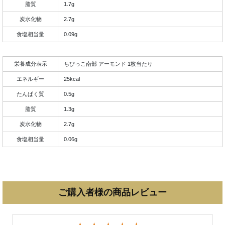
脂質
1.7g
炭水化物
2.7g
食塩相当量
0.09g
栄養成分表示
ちびっこ南部 アーモンド 1枚当たり
エネルギー
25kcal
たんぱく質
0.5g
脂質
1.3g
炭水化物
2.7g
食塩相当量
0.06g
ご購入者様の商品レビュー