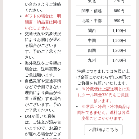
東北
770円
い合わせよりご連絡
ください。
関東・信越
880円
ギフトの場合は、明
北陸・中部
990円
細書・納品書は同梱
いたしません。
関西
1,100円
交通状況や気象状況
によりお届けが遅れ
中国
1,200円
る場合がございま
四国
1,300円
す。予めご了承くだ
さい。
九州
1,400円
海外発送をご希望の
場合は、送料実費を
沖縄につきましてはお買い上
ご負担願います。
げ金額にかかわらず1,530円の
自然災害や交通事情
ご負担をお願いいたします。
などで予測できない
※冷蔵便は上記送料とは別
理由により商品が延
にクール料金330円をご負担
着（遅配）する場合
願います。
がございます。予め
※常温・冷蔵・冷凍商品は
ご了承ください。
同梱できません。送料は各温
DMが届いた直後
度帯ごとにかかります。
は、ご注文が混み合
いますので、お届け
＞詳細はこちら
が遅れる場合がござ