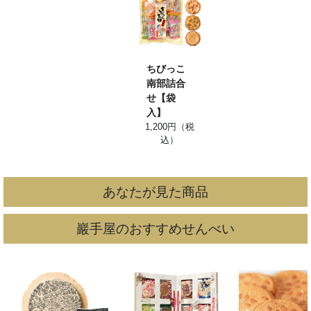
ちびっこ
南部詰合
せ【袋
入】
1,200円（税
込）
あなたが見た商品
巖手屋のおすすめせんべい