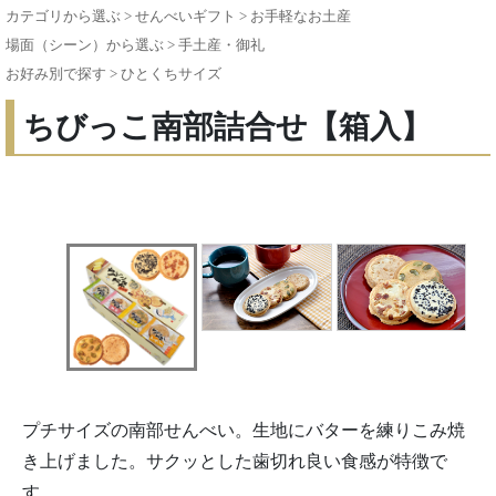
カテゴリから選ぶ
>
せんべいギフト
>
お手軽なお土産
場面（シーン）から選ぶ
>
手土産・御礼
お好み別で探す
>
ひとくちサイズ
ちびっこ南部詰合せ【箱入】
プチサイズの南部せんべい。生地にバターを練りこみ焼
き上げました。サクッとした歯切れ良い食感が特徴で
す。