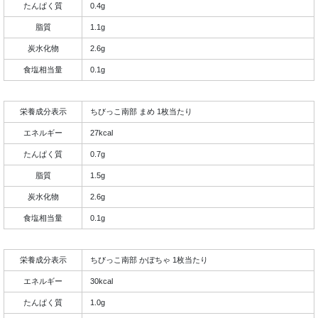
たんぱく質
0.4g
脂質
1.1g
炭水化物
2.6g
食塩相当量
0.1g
栄養成分表示
ちびっこ南部 まめ 1枚当たり
エネルギー
27kcal
たんぱく質
0.7g
脂質
1.5g
炭水化物
2.6g
食塩相当量
0.1g
栄養成分表示
ちびっこ南部 かぼちゃ 1枚当たり
エネルギー
30kcal
たんぱく質
1.0g