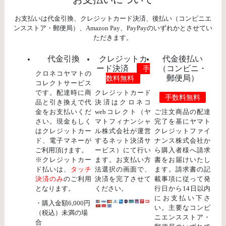
お支払いは代金引換、クレジットカード決済、後払い（コンビニエ
ンスストア・郵便局）、Amazon Pay、PayPayのいずれかとさせてい
ただきます。
代金引換
クレジットカ
代金後払い
ード決済
（コンビニ・
手
クロネコヤマトの
郵便局）
数料無料
コレクトサービス
です。配達時に商
クレジットカード
手数料無料
品と引き換えで代
決済はクロネコ
金をお支払いくだ
webコレクト（ヤ
ご注文商品の配達
さい。現金もしく
マトフィナンシャ
完了を基にヤマト
はクレジットカー
ル株式会社が運営
クレジットファイ
ド、電子マネーが
するネット決済サ
ナンス株式会社か
ご利用頂けます。
ービス）にて行い
ら購入者様へ請求
※クレジットカー
ます。お支払い方
書をお届けいたし
ド払いは、
タッチ
法選択の画面で、
ます。請求書の記
決済のみ
のご利用
決済を完了させて
載事項に従って発
となります。
ください。
行日から14日以内
にお支払い下さ
・購入金額6,000円
い。主要なコンビ
（税込）未満の場
ニエンスストア・
合