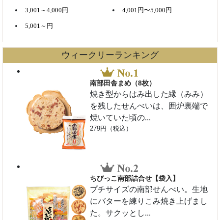
3,001～4,000円
4,001円〜5,000円
5,001～円
ウィークリーランキング
南部田舎まめ（8枚）
焼き型からはみ出した縁（みみ）
を残したせんべいは、囲炉裏端で
焼いていた頃の...
279円（税込）
ちびっこ南部詰合せ【袋入】
プチサイズの南部せんべい。生地
にバターを練りこみ焼き上げまし
た。サクッとし...