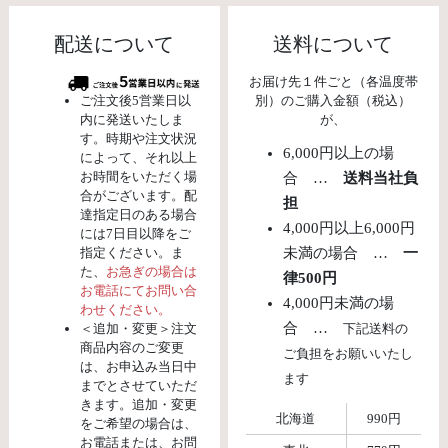
配送について
送料について
お届け先１件ごと（各温度帯
ご注文後5営業日以
別）のご購入金額（税込）
内に発送いたしま
が、
す。時期や注文状況
6,000円以上の場
によって、それ以上
お時間をいただく場
合 …
送料当社負
合がございます。配
担
達指定日のある場合
4,000円以上6,000円
には7日目以降をご
指定ください。ま
未満の場合 …
一
た、
お急ぎの場合は
律500円
お電話にてお問い合
4,000円未満の場
わせください。
合 …
＜追加・変更＞注文
下記送料の
商品内容のご変更
ご負担をお願いいたし
は、お申込み当日中
ます
までとさせていただ
きます。追加・変更
北海道
990円
をご希望の場合は、
お電話または、お問