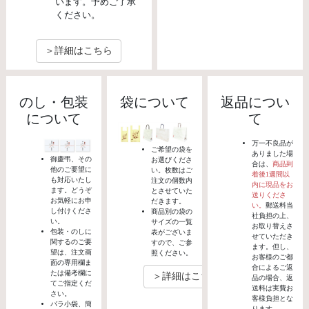
います。予めご了承
ください。
＞詳細はこちら
のし・包装
袋について
返品につい
について
て
万一不良品が
ご希望の袋を
ありました場
御慶弔、その
お選びくださ
合は、
商品到
他のご要望に
い。枚数はご
着後1週間以
も対応いたし
注文の個数内
内に現品をお
ます。どうぞ
とさせていた
送りくださ
お気軽にお申
だきます。
い。
郵送料当
し付けくださ
商品別の袋の
社負担の上、
い。
サイズの一覧
お取り替えさ
包装・のしに
表がございま
せていただき
関するのご要
すので、ご参
ます。但し、
望は、注文画
照ください。
お客様のご都
面の専用欄ま
合によるご返
たは備考欄に
＞詳細はこちら
品の場合、返
てご指定くだ
送料は実費お
さい。
客様負担とな
バラ小袋、簡
ります。