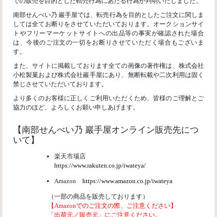
での販売を目的とした転売行為にあたる行為が判明いたしました。
南部せんべい乃 巖手屋では、転売行為を目的としたご注文に関しま
しては全てお断りをさせていただいております。オークションサイ
トやフリーマーケットサイトへの出品等の事実が確認された場合
は、今後のご注文の一切をお断りさせていただく場合もございま
す。
また、サイトに掲載しております全ての画像の著作権は、株式会社
小松製菓および株式会社巖手屋にあり、無断転載や二次利用は固く
禁じさせていただいております。
より多くのお客様に正しくご利用いただくため、皆様のご理解とご
協力のほど、よろしくお願い申しあげます。
【南部せんべい乃 巖手屋オンライン販売先につ
いて】
楽天市場店
https://www.rakuten.co.jp/iwateya/
Amazon
https://www.amazon.co.jp/iwateya
（一部の商品を販売しております）
【Amazonでのご注文の際、ご注意ください】
「出荷元／販売元」にご注意ください。