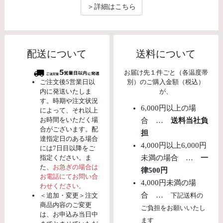
＞詳細はこちら
配送について
送料について
お届け先１件ごと（各温度帯
ご注文後5営業日以
別）のご購入金額（税込）
内に発送いたしま
が、
す。時期や注文状況
6,000円以上の場
によって、それ以上
お時間をいただく場
合 …
送料当社負
合がございます。配
担
達指定日のある場合
4,000円以上6,000円
には7日目以降をご
指定ください。ま
未満の場合 …
一
た、
お急ぎの場合は
律500円
お電話にてお問い合
4,000円未満の場
わせください。
合 …
＜追加・変更＞注文
下記送料の
商品内容のご変更
ご負担をお願いいたし
は、お申込み当日中
ます