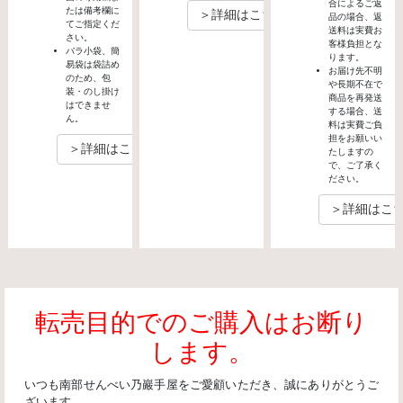
合によるご返
たは備考欄に
＞詳細はこちら
品の場合、返
てご指定くだ
送料は実費お
さい。
客様負担とな
バラ小袋、簡
ります。
易袋は袋詰め
お届け先不明
のため、包
や長期不在で
装・のし掛け
商品を再発送
はできませ
する場合、送
ん。
料は実費ご負
担をお願いい
＞詳細はこちら
たしますの
で、ご了承く
ださい。
＞詳細はこ
転売目的でのご購入はお断り
します。
いつも南部せんべい乃巖手屋をご愛顧いただき、誠にありがとうご
ざいます。