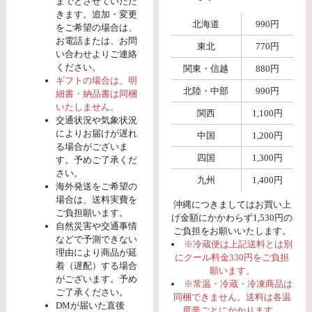
までとさせていただ
きます。追加・変更
北海道
990円
をご希望の場合は、
お電話または、お問
東北
770円
い合わせよりご連絡
ください。
関東・信越
880円
ギフトの場合は、明
北陸・中部
990円
細書・納品書は同梱
いたしません。
関西
1,100円
交通状況や気象状況
によりお届けが遅れ
中国
1,200円
る場合がございま
四国
1,300円
す。予めご了承くだ
さい。
九州
1,400円
海外発送をご希望の
場合は、送料実費を
沖縄につきましてはお買い上
ご負担願います。
げ金額にかかわらず1,530円の
自然災害や交通事情
ご負担をお願いいたします。
などで予測できない
※冷蔵便は上記送料とは別
理由により商品が延
にクール料金330円をご負担
着（遅配）する場合
願います。
がございます。予め
※常温・冷蔵・冷凍商品は
ご了承ください。
同梱できません。送料は各温
DMが届いた直後
度帯ごとにかかります。