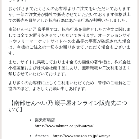
おかげさまでたくさんのお客様よりご注文をいただいております
が、一部ご注文分が弊社で販売させていただいております価格以上
での販売を目的とした転売行為にあたる行為が判明いたしました。
南部せんべい乃 巖手屋では、転売行為を目的としたご注文に関しま
しては全てお断りをさせていただいております。オークションサイ
トやフリーマーケットサイトへの出品等の事実が確認された場合
は、今後のご注文の一切をお断りさせていただく場合もございま
す。
また、サイトに掲載しております全ての画像の著作権は、株式会社
小松製菓および株式会社巖手屋にあり、無断転載や二次利用は固く
禁じさせていただいております。
より多くのお客様に正しくご利用いただくため、皆様のご理解とご
協力のほど、よろしくお願い申しあげます。
【南部せんべい乃 巖手屋オンライン販売先につ
いて】
楽天市場店
https://www.rakuten.co.jp/iwateya/
Amazon
https://www.amazon.co.jp/iwateya