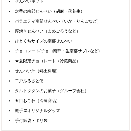
せんべいギフト
定番の南部せんべい（胡麻・落花生）
バラエティ南部せんべい（いか・りんごなど）
商品検索
厚焼きせんべい（まめごろうなど）
ひとくちサイズの南部せんべい
チョコレート(チョコ南部・生南部サブレなど)
すべて含む
いずれかを含む
★夏限定チョコレート（冷蔵商品）
カテゴリで絞り込む
せんべい汁（郷土料理）
二戸ふるさと便
タルトタタンのお菓子（グループ会社）
五目おこわ（冷凍商品）
巖手屋オリジナルグッズ
手付紙袋・ポリ袋