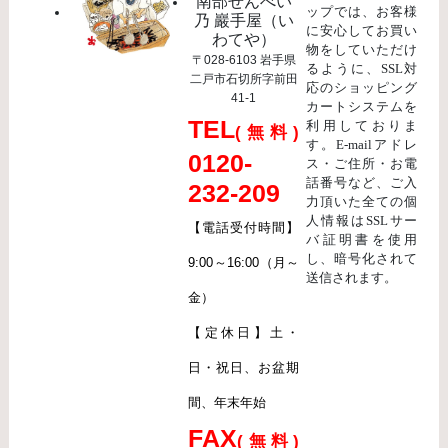
南部せんべい
ップでは、お客様
乃 巖手屋（い
に安心してお買い
わてや）
物をしていただけ
〒028-6103 岩手県
るように、SSL対
二戸市石切所字前田
応のショッピング
41-1
カートシステムを
TEL
利用しておりま
(無料)
す。E-mailアドレ
0120-
ス・ご住所・お電
話番号など、ご入
232-209
力頂いた全ての個
人情報はSSLサー
【電話受付時間】
バ証明書を使用
し、暗号化されて
9:00～16:00（月～
送信されます。
金）
【定休日】土・
日・祝日、お盆期
間、年末年始
FAX
(無料)