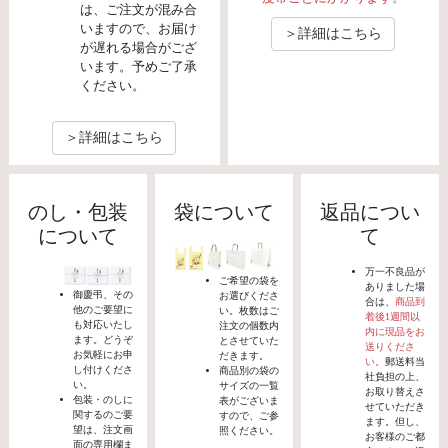
は、ご注文が混み合
いますので、お届け
＞詳細はこちら
が遅れる場合がござ
います。予めご了承
ください。
＞詳細はこちら
のし・包装
袋について
返品につい
について
て
万一不良品が
ご希望の袋を
ありました場
御慶弔、その
お選びくださ
合は、
商品到
他のご要望に
い。枚数はご
着後1週間以
も対応いたし
注文の個数内
内に現品をお
ます。どうぞ
とさせていた
送りくださ
お気軽にお申
だきます。
い。
郵送料当
し付けくださ
商品別の袋の
社負担の上、
い。
サイズの一覧
お取り替えさ
包装・のしに
表がございま
せていただき
関するのご要
すので、ご参
ます。但し、
望は、注文画
照ください。
お客様のご都
面の専用欄ま