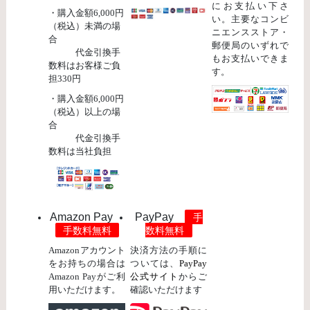
にお支払い下さ
・購入金額6,000円
い。主要なコンビ
（税込）未満の場
ニエンスストア・
合
郵便局のいずれで
代金引換手
もお支払いできま
数料はお客様ご負
す。
担330円
・購入金額6,000円
（税込）以上の場
合
代金引換手
数料は当社負担
Amazon Pay
PayPay
手
手数料無料
数料無料
Amazonアカウント
決済方法の手順に
をお持ちの場合は
ついては、
PayPay
Amazon Payがご利
公式サイト
からご
用いただけます。
確認いただけます