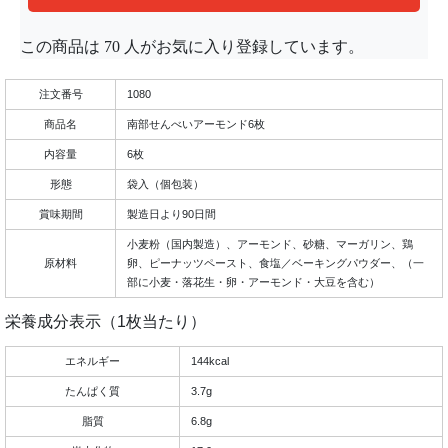
この商品は
70
人がお気に入り登録しています。
注文番号
1080
商品名
南部せんべいアーモンド6枚
内容量
6枚
形態
袋入（個包装）
賞味期間
製造日より90日間
小麦粉（国内製造）、アーモンド、砂糖、マーガリン、鶏
原材料
卵、ピーナッツペースト、食塩／ベーキングパウダー、（一
部に小麦・落花生・卵・アーモンド・大豆を含む）
栄養成分表示（1枚当たり）
エネルギー
144kcal
たんぱく質
3.7g
脂質
6.8g