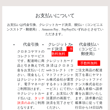
お支払いについて
お支払いは代金引換、クレジットカード決済、後払い（コンビニエ
ンスストア・郵便局）、Amazon Pay、PayPayのいずれかとさせてい
ただきます。
代金引換
クレジットカ
代金後払い
ード決済
（コンビニ・
手
クロネコヤマトの
郵便局）
数料無料
コレクトサービス
です。配達時に商
クレジットカード
手数料無料
品と引き換えで代
決済はクロネコ
金をお支払いくだ
webコレクト（ヤ
ご注文商品の配達
さい。現金もしく
マトフィナンシャ
完了を基にヤマト
はクレジットカー
ル株式会社が運営
クレジットファイ
ド、電子マネーが
するネット決済サ
ナンス株式会社か
ご利用頂けます。
ービス）にて行い
ら購入者様へ請求
※クレジットカー
ます。お支払い方
書をお届けいたし
ド払いは、
タッチ
法選択の画面で、
ます。請求書の記
決済のみ
のご利用
決済を完了させて
載事項に従って発
となります。
ください。
行日から14日以内