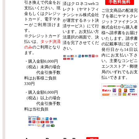
手数料無料
引き換えで代金をお
済はクロネコwebコ
支払いください。現
レクト（ヤマトフィ
ご注文商品の配達完
金もしくはクレジッ
ナンシャル株式会社
了を基にヤマトクレ
トカード、電子マネ
が運営するネット決
ジットファイナンス
ーがご利用頂けま
済サービス）にて行
株式会社から購入者
す。
います。お支払い方
様へ請求書をお届け
※クレジットカード
法選択の画面で、決
いたします。請求書
払いは、
タッチ決済
済を完了させてくだ
の記載事項に従って
のみ
のご利用となり
さい。
発行日から14日以
ます。
内にお支払い下さ
い。主要なコンビニ
・購入金額6,000円
エンスストア・郵便
（税込）未満の場合
局のいずれでもお支
代金引換手数
払いできます。
料はお客様ご負担
330円
・購入金額6,000円
（税込）以上の場合
代金引換手数
料は当社負担