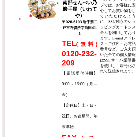
南部せんべい乃
プでは、お客様に安
巖手屋（いわて
心してお買い物をし
や）
ていただけるよう
に、SSL対応のショ
〒028-6103 岩手県二
ッピングカートシス
戸市石切所字前田41-
テムを利用しており
1
ます。E-mailアドレ
TEL
ス・ご住所・お電話
(無料)
番号など、ご入力頂
0120-232-
いた全ての個人情報
はSSLサーバ証明書
209
を使用し、暗号化さ
れて送信されます。
【電話受付時間】
9:00～16:00（月～
金）
【定休日】土・日・
祝日、お盆期間、年
末年始