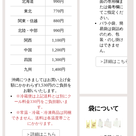
面の専用欄ま
北海道
990円
たは備考欄に
東北
770円
てご指定くだ
さい。
関東・信越
880円
バラ小袋、簡
易袋は袋詰め
北陸・中部
990円
のため、包
装・のし掛け
関西
1,100円
はできませ
中国
1,200円
ん。
四国
1,300円
＞詳細はこちら
九州
1,400円
沖縄につきましてはお買い上げ金
額にかかわらず1,530円のご負担を
お願いいたします。
※冷蔵便は上記送料とは別にク
ール料金330円をご負担願いま
す。
袋について
※常温・冷蔵・冷凍商品は同梱
できません。送料は各温度帯ごと
にかかります。
＞詳細はこちら