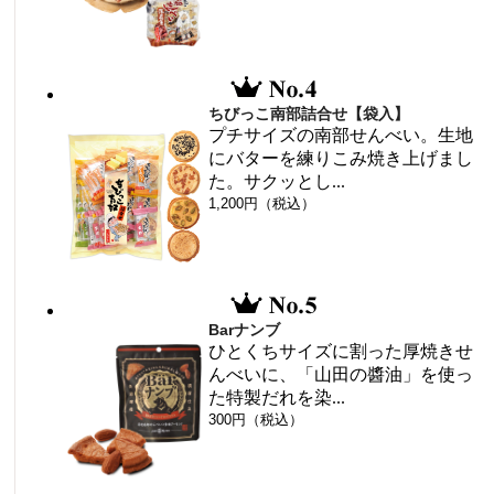
ちびっこ南部詰合せ【袋入】
プチサイズの南部せんべい。生地
にバターを練りこみ焼き上げまし
た。サクッとし...
1,200円（税込）
Barナンブ
ひとくちサイズに割った厚焼きせ
んべいに、「山田の醬油」を使っ
た特製だれを染...
300円（税込）