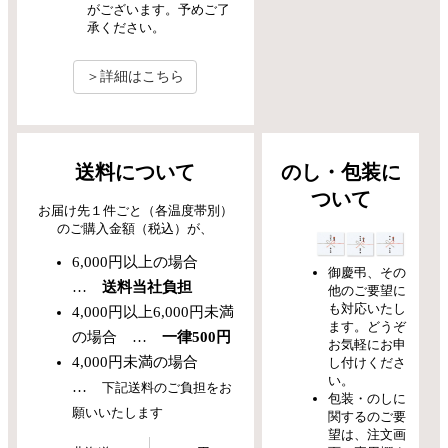
がございます。予めご了
承ください。
＞詳細はこちら
送料について
のし・包装に
ついて
お届け先１件ごと（各温度帯別）
のご購入金額（税込）が、
6,000円以上の場合
御慶弔、その
…
送料当社負担
他のご要望に
も対応いたし
4,000円以上6,000円未満
ます。どうぞ
の場合 …
一律500円
お気軽にお申
4,000円未満の場合
し付けくださ
い。
…
下記送料のご負担をお
包装・のしに
願いいたします
関するのご要
望は、注文画