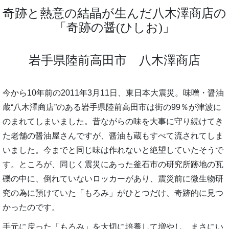
奇跡と熱意の結晶が生んだ八木澤商店の
「奇跡の醤(ひしお)」
岩手県陸前高田市 八木澤商店
今から10年前の2011年3月11日、東日本大震災。味噌・醤油
蔵“八木澤商店”のある岩手県陸前高田市は街の99％が津波に
のまれてしまいました。昔ながらの味を大事に守り続けてき
た老舗の醤油屋さんですが、醤油も蔵もすべて流されてしま
いました。今までと同じ味は作れないと絶望していたそうで
す。ところが、同じく震災にあった釜石市の研究所跡地の瓦
礫の中に、倒れていないロッカーがあり、震災前に微生物研
究の為に預けていた「もろみ」がひとつだけ、奇跡的に見つ
かったのです。
手元に戻った「もろみ」を大切に培養して増やし、まさにい