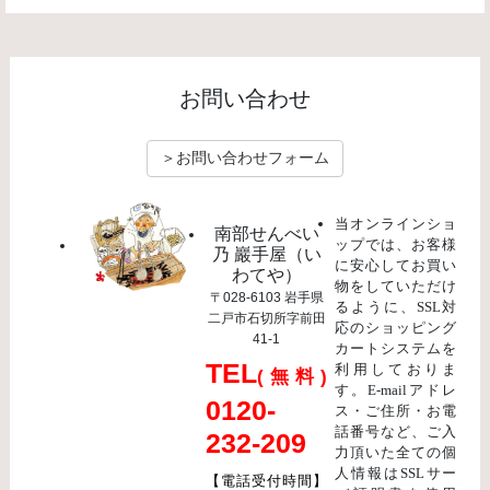
お問い合わせ
＞お問い合わせフォーム
当オンラインショ
南部せんべい
ップでは、お客様
乃 巖手屋（い
に安心してお買い
わてや）
物をしていただけ
〒028-6103 岩手県
るように、SSL対
二戸市石切所字前田
応のショッピング
41-1
カートシステムを
TEL
利用しておりま
(無料)
す。E-mailアドレ
0120-
ス・ご住所・お電
話番号など、ご入
232-209
力頂いた全ての個
人情報はSSLサー
【電話受付時間】