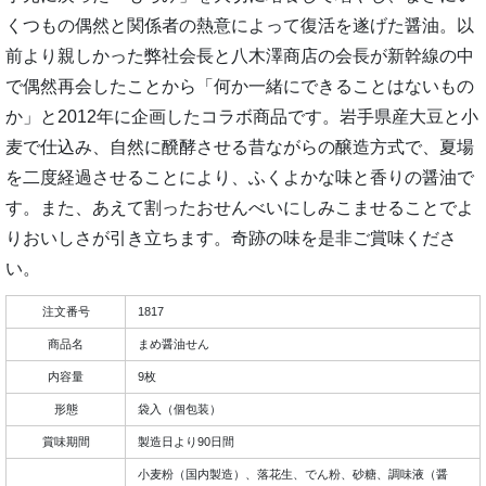
くつもの偶然と関係者の熱意によって復活を遂げた醤油。以
前より親しかった弊社会長と八木澤商店の会長が新幹線の中
で偶然再会したことから「何か一緒にできることはないもの
か」と2012年に企画したコラボ商品です。岩手県産大豆と小
麦で仕込み、自然に醗酵させる昔ながらの醸造方式で、夏場
を二度経過させることにより、ふくよかな味と香りの醤油で
す。また、あえて割ったおせんべいにしみこませることでよ
りおいしさが引き立ちます。奇跡の味を是非ご賞味くださ
い。
注文番号
1817
商品名
まめ醤油せん
内容量
9枚
形態
袋入（個包装）
賞味期間
製造日より90日間
小麦粉（国内製造）、落花生、でん粉、砂糖、調味液（醤