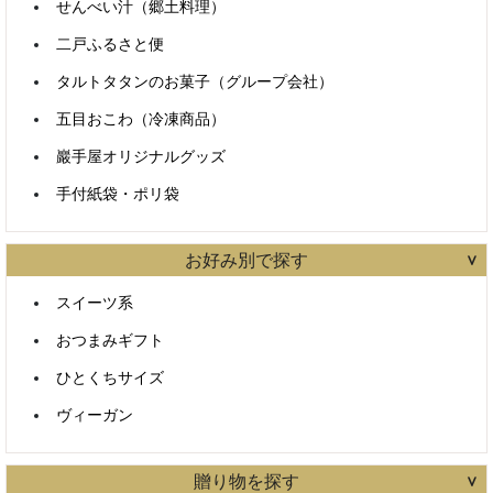
せんべい汁（郷土料理）
二戸ふるさと便
タルトタタンのお菓子（グループ会社）
すべて含む
いずれかを含む
五目おこわ（冷凍商品）
巖手屋オリジナルグッズ
カテゴリで絞り込む
手付紙袋・ポリ袋
お好み別で探す
スイーツ系
おつまみギフト
ひとくちサイズ
ヴィーガン
贈り物を探す