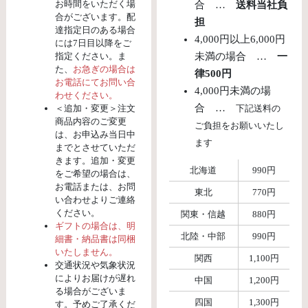
お時間をいただく場
合 …
送料当社負
合がございます。配
担
達指定日のある場合
4,000円以上6,000円
には7日目以降をご
指定ください。ま
未満の場合 …
一
た、
お急ぎの場合は
律500円
お電話にてお問い合
4,000円未満の場
わせください。
合 …
＜追加・変更＞注文
下記送料の
商品内容のご変更
ご負担をお願いいたし
は、お申込み当日中
ます
までとさせていただ
きます。追加・変更
北海道
990円
をご希望の場合は、
お電話または、お問
東北
770円
い合わせよりご連絡
ください。
関東・信越
880円
ギフトの場合は、明
北陸・中部
990円
細書・納品書は同梱
いたしません。
関西
1,100円
交通状況や気象状況
によりお届けが遅れ
中国
1,200円
る場合がございま
四国
1,300円
す。予めご了承くだ