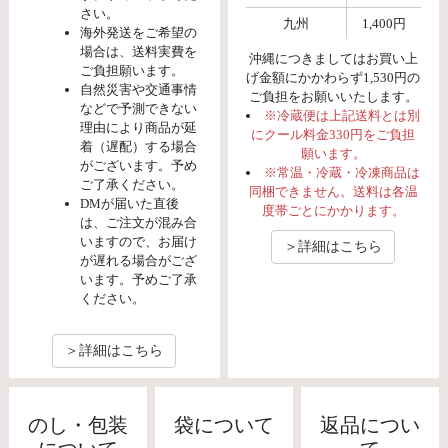
さい。
九州
1,400円
海外発送をご希望の
場合は、送料実費を
沖縄につきましてはお買い上
ご負担願います。
げ金額にかかわらず1,530円の
自然災害や交通事情
ご負担をお願いいたします。
などで予測できない
※冷蔵便は上記送料とは別
理由により商品が延
にクール料金330円をご負担
着（遅配）する場合
願います。
がございます。予め
※常温・冷蔵・冷凍商品は
ご了承ください。
同梱できません。送料は各温
DMが届いた直後
度帯ごとにかかります。
は、ご注文が混み合
いますので、お届け
＞詳細はこちら
が遅れる場合がござ
います。予めご了承
ください。
＞詳細はこちら
のし・包装
袋について
返品につい