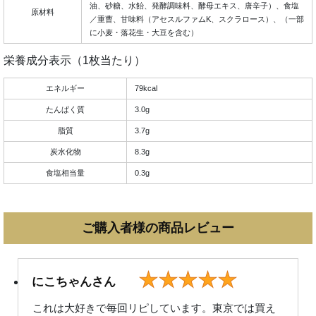
油、砂糖、水飴、発酵調味料、酵母エキス、唐辛子）、食塩
原材料
／重曹、甘味料（アセスルファムK、スクラロース）、（一部
に小麦・落花生・大豆を含む）
栄養成分表示（1枚当たり）
エネルギー
79kcal
たんぱく質
3.0g
脂質
3.7g
炭水化物
8.3g
食塩相当量
0.3g
ご購入者様の商品レビュー
★★★★★
にこちゃんさん
これは大好きで毎回リピしています。東京では買え