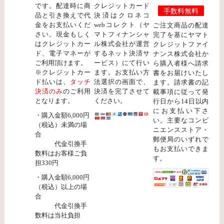
です。配達時に商
クレジットカード
手数料無料
品と引き換えで代
決済はクロネコ
金をお支払いくだ
webコレクト（ヤ
ご注文商品の配達
さい。現金もしく
マトフィナンシャ
完了を基にヤマト
はクレジットカー
ル株式会社が運営
クレジットファイ
ド、電子マネーが
するネット決済サ
ナンス株式会社か
ご利用頂けます。
ービス）にて行い
ら購入者様へ請求
※クレジットカー
ます。お支払い方
書をお届けいたし
ド払いは、
タッチ
法選択の画面で、
ます。請求書の記
決済のみ
のご利用
決済を完了させて
載事項に従って発
となります。
ください。
行日から14日以内
にお支払い下さ
・購入金額6,000円
い。主要なコンビ
（税込）未満の場
ニエンスストア・
合
郵便局のいずれで
代金引換手
もお支払いできま
数料はお客様ご負
す。
担330円
・購入金額6,000円
（税込）以上の場
合
代金引換手
数料は当社負担