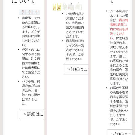
について
て
万一不良品が
ご希望の袋を
ありました場
御慶弔、その
お選びくださ
合は、
商品到
他のご要望に
い。枚数はご
着後1週間以
も対応いたし
注文の個数内
内に現品をお
ます。どうぞ
とさせていた
送りくださ
お気軽にお申
だきます。
い。
郵送料当
し付けくださ
商品別の袋の
社負担の上、
い。
サイズの一覧
お取り替えさ
包装・のしに
表がございま
せていただき
関するのご要
すので、ご参
ます。但し、
望は、注文画
照ください。
お客様のご都
面の専用欄ま
合によるご返
たは備考欄に
＞詳細はこちら
品の場合、返
てご指定くだ
送料は実費お
さい。
客様負担とな
バラ小袋、簡
ります。
易袋は袋詰め
お届け先不明
のため、包
や長期不在で
装・のし掛け
商品を再発送
はできませ
する場合、送
ん。
料は実費ご負
担をお願いい
＞詳細はこちら
たしますの
で、ご了承く
ださい。
＞詳細はこ