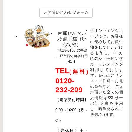
＞お問い合わせフォーム
当オンラインショ
南部せんべい
ップでは、お客様
乃 巖手屋（い
に安心してお買い
わてや）
物をしていただけ
〒028-6103 岩手県
るように、SSL対
二戸市石切所字前田
応のショッピング
41-1
カートシステムを
TEL
利用しておりま
(無料)
す。E-mailアドレ
0120-
ス・ご住所・お電
話番号など、ご入
232-209
力頂いた全ての個
人情報はSSLサー
【電話受付時間】
バ証明書を使用
し、暗号化されて
9:00～16:00（月～
送信されます。
金）
【定休日】土・