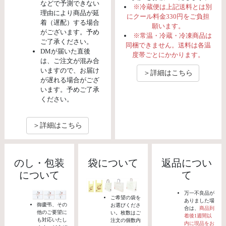
などで予測できない
※冷蔵便は上記送料とは別
理由により商品が延
にクール料金330円をご負担
着（遅配）する場合
願います。
がございます。予め
※常温・冷蔵・冷凍商品は
ご了承ください。
同梱できません。送料は各温
DMが届いた直後
度帯ごとにかかります。
は、ご注文が混み合
いますので、お届け
＞詳細はこちら
が遅れる場合がござ
います。予めご了承
ください。
＞詳細はこちら
のし・包装
袋について
返品につい
について
て
万一不良品が
ご希望の袋を
ありました場
御慶弔、その
お選びくださ
合は、
商品到
他のご要望に
い。枚数はご
着後1週間以
も対応いたし
注文の個数内
内に現品をお