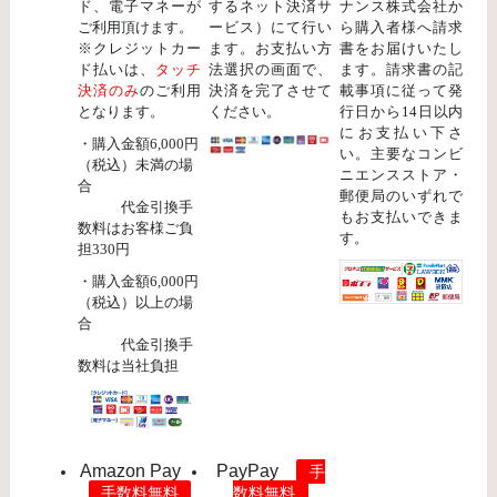
ド、電子マネーが
するネット決済サ
ナンス株式会社か
ご利用頂けます。
ービス）にて行い
ら購入者様へ請求
※クレジットカー
ます。お支払い方
書をお届けいたし
ド払いは、
タッチ
法選択の画面で、
ます。請求書の記
決済のみ
のご利用
決済を完了させて
載事項に従って発
となります。
ください。
行日から14日以内
にお支払い下さ
・購入金額6,000円
い。主要なコンビ
（税込）未満の場
ニエンスストア・
合
郵便局のいずれで
代金引換手
もお支払いできま
数料はお客様ご負
す。
担330円
・購入金額6,000円
（税込）以上の場
合
代金引換手
数料は当社負担
Amazon Pay
PayPay
手
手数料無料
数料無料