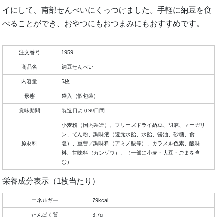
イにして、南部せんべいにくっつけました。手軽に納豆を食
べることができ、おやつにもおつまみにもおすすめです。
注文番号
1959
商品名
納豆せんべい
内容量
6枚
形態
袋入（個包装）
賞味期間
製造日より90日間
小麦粉（国内製造）、フリーズドライ納豆、胡麻、マーガリ
ン、でん粉、調味液（還元水飴、水飴、醤油、砂糖、食
原材料
塩）、重曹／調味料（アミノ酸等）、カラメル色素、酸味
料、甘味料（カンゾウ）、（一部に小麦・大豆・ごまを含
む）
栄養成分表示（1枚当たり）
エネルギー
79kcal
たんぱく質
3.7g