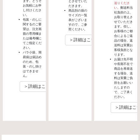
ます。どうぞ
とさせていた
送りくださ
お気軽にお申
だきます。
い。
郵送料当
し付けくださ
商品別の袋の
社負担の上、
い。
サイズの一覧
お取り替えさ
包装・のしに
表がございま
せていただき
関するのご要
すので、ご参
ます。但し、
望は、注文画
照ください。
お客様のご都
面の専用欄ま
合によるご返
たは備考欄に
＞詳細はこちら
品の場合、返
てご指定くだ
送料は実費お
さい。
客様負担とな
バラ小袋、簡
ります。
易袋は袋詰め
お届け先不明
のため、包
や長期不在で
装・のし掛け
商品を再発送
はできませ
する場合、送
ん。
料は実費ご負
担をお願いい
＞詳細はこちら
たしますの
で、ご了承く
ださい。
＞詳細はこ