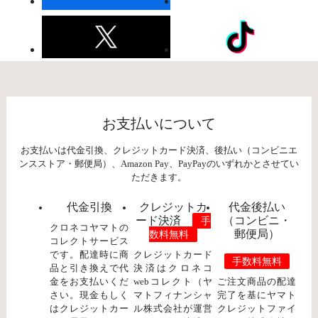
お支払いについて
お支払いは代金引換、クレジットカード決済、後払い（コンビニエ
ンスストア・郵便局）、Amazon Pay、PayPayのいずれかとさせてい
ただきます。
代金引換
クレジットカ
代金後払い
ード決済
（コンビニ・
手
クロネコヤマトの
郵便局）
数料無料
コレクトサービス
です。配達時に商
クレジットカード
手数料無料
品と引き換えで代
決済はクロネコ
金をお支払いくだ
webコレクト（ヤ
ご注文商品の配達
さい。現金もしく
マトフィナンシャ
完了を基にヤマト
はクレジットカー
ル株式会社が運営
クレジットファイ