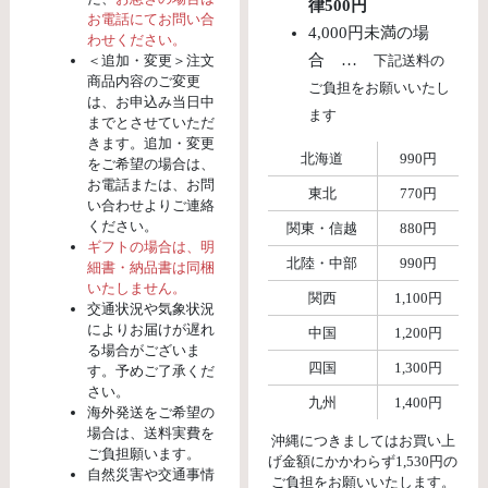
律500円
お電話にてお問い合
4,000円未満の場
わせください。
合 …
＜追加・変更＞注文
下記送料の
商品内容のご変更
ご負担をお願いいたし
は、お申込み当日中
ます
までとさせていただ
きます。追加・変更
北海道
990円
をご希望の場合は、
お電話または、お問
東北
770円
い合わせよりご連絡
ください。
関東・信越
880円
ギフトの場合は、明
北陸・中部
990円
細書・納品書は同梱
いたしません。
関西
1,100円
交通状況や気象状況
によりお届けが遅れ
中国
1,200円
る場合がございま
四国
1,300円
す。予めご了承くだ
さい。
九州
1,400円
海外発送をご希望の
場合は、送料実費を
沖縄につきましてはお買い上
ご負担願います。
げ金額にかかわらず1,530円の
自然災害や交通事情
ご負担をお願いいたします。