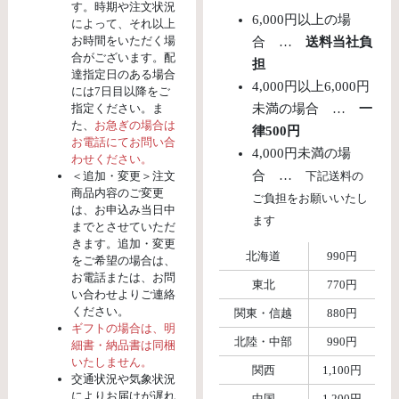
す。時期や注文状況
6,000円以上の場
によって、それ以上
お時間をいただく場
合 …
送料当社負
合がございます。配
担
達指定日のある場合
4,000円以上6,000円
には7日目以降をご
指定ください。ま
未満の場合 …
一
た、
お急ぎの場合は
律500円
お電話にてお問い合
4,000円未満の場
わせください。
合 …
＜追加・変更＞注文
下記送料の
商品内容のご変更
ご負担をお願いいたし
は、お申込み当日中
ます
までとさせていただ
きます。追加・変更
北海道
990円
をご希望の場合は、
お電話または、お問
東北
770円
い合わせよりご連絡
ください。
関東・信越
880円
ギフトの場合は、明
北陸・中部
990円
細書・納品書は同梱
いたしません。
関西
1,100円
交通状況や気象状況
によりお届けが遅れ
中国
1,200円