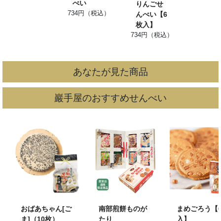
べい
りんごせ
734円（税込）
んべい【6
枚入】
734円（税込）
あなたが見た商品
巖手屋のおすすめせんべい
おばあちゃん[ご
南部煎餅ものが
まめごろう【
ま]（10枚）
たり
入】