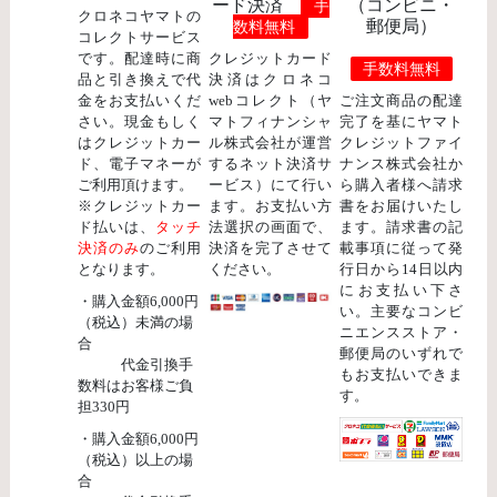
ード決済
（コンビニ・
手
クロネコヤマトの
郵便局）
数料無料
コレクトサービス
です。配達時に商
クレジットカード
手数料無料
品と引き換えで代
決済はクロネコ
金をお支払いくだ
webコレクト（ヤ
ご注文商品の配達
さい。現金もしく
マトフィナンシャ
完了を基にヤマト
はクレジットカー
ル株式会社が運営
クレジットファイ
ド、電子マネーが
するネット決済サ
ナンス株式会社か
ご利用頂けます。
ービス）にて行い
ら購入者様へ請求
※クレジットカー
ます。お支払い方
書をお届けいたし
ド払いは、
タッチ
法選択の画面で、
ます。請求書の記
決済のみ
のご利用
決済を完了させて
載事項に従って発
となります。
ください。
行日から14日以内
にお支払い下さ
・購入金額6,000円
い。主要なコンビ
（税込）未満の場
ニエンスストア・
合
郵便局のいずれで
代金引換手
もお支払いできま
数料はお客様ご負
す。
担330円
・購入金額6,000円
（税込）以上の場
合