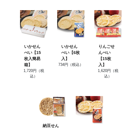
いかせん
いかせん
りんごせ
べい【15
べい【6枚
んべい
枚入簡易
入】
【15枚
箱】
734円（税込）
入】
1,720円（税
1,620円（税
込）
込）
納豆せん