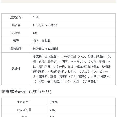
注文番号
1969
商品名
いかせんべい6枚入
内容量
6枚
形態
袋入（個包装）
賞味期間
製造日より120日間
小麦粉（国内製造）、いか加工品（いか、砂糖、醸造酢、乳
糖、食塩、唐辛子）、胡麻、マーガリン、でん粉、砂糖、水
飴、燻製胡麻、するめ粉、食塩、醤油加工品（醤油、砂糖発
原材料
酵調味料、米発酵調味料、わかめ、こんぶ）／ソルビトー
ル、酸味料、重曹、調味料（アミノ酸等）、ポリリン酸Na、
（一部に小麦・乳成分・いか・大豆・ごまを含む）
栄養成分表示（1枚当たり）
エネルギー
67kcal
たんぱく質
2.8g