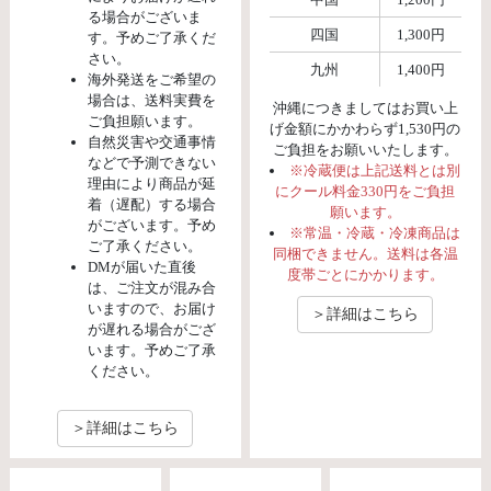
る場合がございま
四国
1,300円
す。予めご了承くだ
さい。
九州
1,400円
海外発送をご希望の
場合は、送料実費を
沖縄につきましてはお買い上
ご負担願います。
げ金額にかかわらず1,530円の
自然災害や交通事情
ご負担をお願いいたします。
などで予測できない
※冷蔵便は上記送料とは別
理由により商品が延
にクール料金330円をご負担
着（遅配）する場合
願います。
がございます。予め
※常温・冷蔵・冷凍商品は
ご了承ください。
同梱できません。送料は各温
DMが届いた直後
度帯ごとにかかります。
は、ご注文が混み合
いますので、お届け
＞詳細はこちら
が遅れる場合がござ
います。予めご了承
ください。
＞詳細はこちら