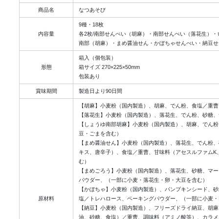
商品名
なつあそび
9種・18枚
内容量
各2枚/南部せんべい（胡麻）・南部せんべい（落花生）
南部（胡麻）・まめ醤油せん・かぼちゃせんべい・納豆せ
箱入（個包装）
形態
箱サイズ 270×225×50mm
包装あり
賞味期間
製造日より90日間
【胡麻】小麦粉（国内製造）、胡麻、でん粉、食塩／重曹
【落花生】小麦粉（国内製造）、落花生、でん粉、砂糖、
【しょうゆ南部胡麻】小麦粉（国内製造）、胡麻、でん粉
豆・ごまを含む）
【まめ醤油せん】小麦粉（国内製造）、落花生、でん粉、
キス、唐辛子）、食塩／重曹、甘味料（アセスルファムK
む）
【まめごろう】小麦粉（国内製造）、落花生、砂糖、マー
パウダー、（一部に小麦・落花生・卵・大豆を含む）
【かぼちゃ】小麦粉（国内製造）、パンプキンシード、砂
原材料
塩／トレハロース、ベーキングパウダー、（一部に小麦・
【納豆】小麦粉（国内製造）、フリーズドライ納豆、胡麻
油、砂糖、食塩）／重曹、調味料（アミノ酸等）、カラメ