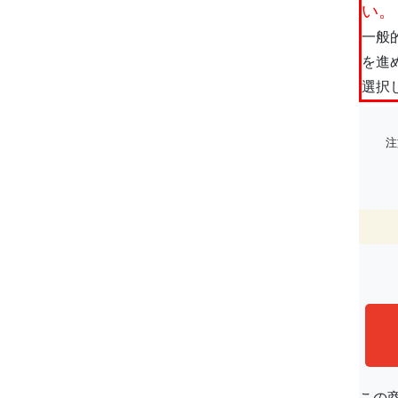
い。
一般
を進
選択
注
この