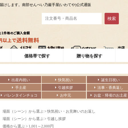
届けします。南部せんべい乃巖手屋(いわてや)公式通販
す
価格帯で探す
贈り物を探す
出産内祝い
快気祝い
誕生日祝い
手土産
引越挨拶
法事・香典返し
バレンタインチョコ
お中元
お盆・帰省のお土産
場面（シーン）から選ぶ
>
快気祝い・お見舞いのお返し
場面（シーン）から選ぶ
>
引越し挨拶
価格から選ぶ
>
1,001～2,000円