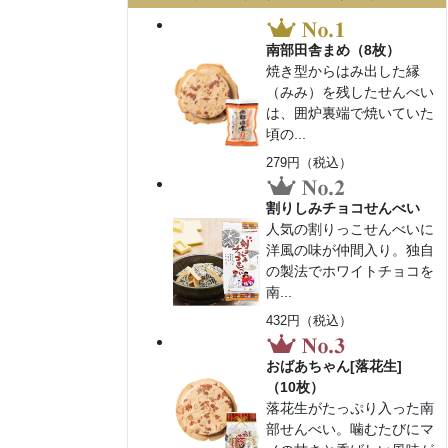
南部田舎まめ（8枚）
焼き型からはみ出した縁
（みみ）を残したせんべい
は、囲炉裏端で焼いていた
頃の...
279円（税込）
割りしみチョコせんべい
人気の割りっこせんべいに
洋風の味が仲間入り。独自
の製法でホワイトチョコを
南...
432円（税込）
おばあちゃん[落花生]
（10枚）
落花生がたっぷり入った南
部せんべい。噛むたびにマ