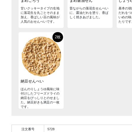
まめごろう
まめ醤油せん
しょう
甘いクッキータイプの生地
昔ながらの落花生せんべい
基本の胡
に落花生を丸ごとそのまま
に、醤油だれを塗り、香ば
だれをつ
加え、香ばしい豆の風味が
しく焼きあげました。
いめの味
人気のおせんべいです。
たりです
2枚
納豆せんべい
ほんのりしょうゆ風味に味
付けしたフリーズドライの
納豆をびっしりとのせまし
た。納豆好きも満足の一枚
です。
注文番号
5728