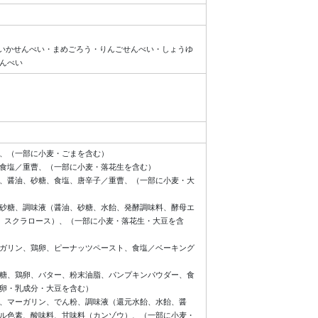
・いかせんべい・まめごろう・りんごせんべい・しょうゆ
んべい
、（一部に小麦・ごまを含む）
食塩／重曹、（一部に小麦・落花生を含む）
、醤油、砂糖、食塩、唐辛子／重曹、（一部に小麦・大
砂糖、調味液（醤油、砂糖、水飴、発酵調味料、酵母エ
、スクラロース）、（一部に小麦・落花生・大豆を含
ガリン、鶏卵、ピーナッツペースト、食塩／ベーキング
糖、鶏卵、バター、粉末油脂、パンプキンパウダー、食
卵・乳成分・大豆を含む）
、マーガリン、でん粉、調味液（還元水飴、水飴、醤
ル色素、酸味料、甘味料（カンゾウ）、（一部に小麦・