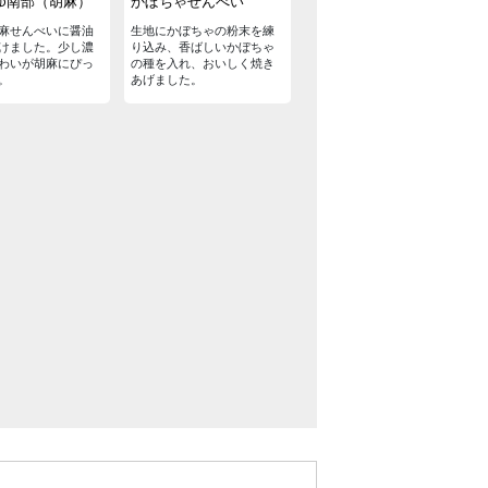
ゆ南部（胡麻）
かぼちゃせんべい
麻せんべいに醤油
生地にかぼちゃの粉末を練
けました。少し濃
り込み、香ばしいかぼちゃ
わいが胡麻にぴっ
の種を入れ、おいしく焼き
。
あげました。