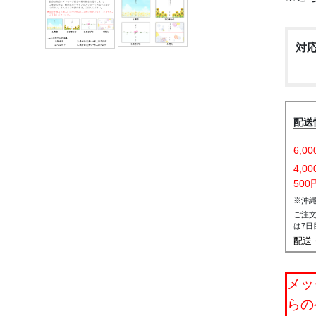
対
配送
6,
4,0
500
※沖
ご注
は7日
配送
メッ
らの