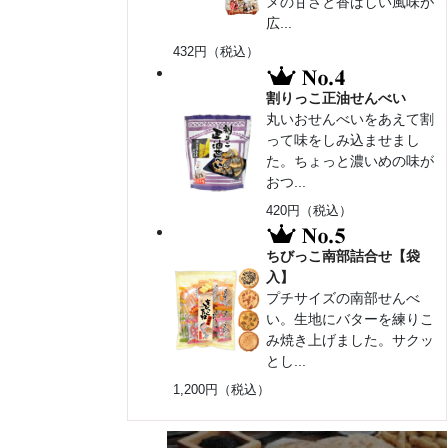
メの甘さと香ばしい風味が
広...
432円（税込）
割りっこ正油せんべい
丸いおせんべいをあえて割
って味をしみ込ませまし
た。ちょっと濃いめの味が
おつ...
420円（税込）
ちびっこ南部詰合せ【袋
入】
プチサイズの南部せんべ
い。生地にバターを練りこ
み焼き上げました。サクッ
とし...
1,200円（税込）