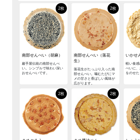
2枚
2枚
南部せんべい（胡麻）
南部せんべい（落花
いかせ
生）
巖手屋伝統の南部せんべ
軽い食感
い。シンプルで味わい深い
べいに、
落花生がたっぷり入った南
おせんべいです。
をのせた
部せんべい。噛むたびにマ
メの甘さと香ばしい風味が
広がります。
2枚
2枚