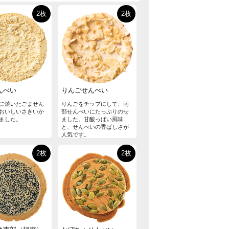
2枚
2枚
んべい
りんごせんべい
に焼いたごません
りんごをチップにして、南
おいしいさきいか
部せんべいにたっぷりのせ
ました。
ました。甘酸っぱい風味
と、せんべいの香ばしさが
人気です。
2枚
2枚